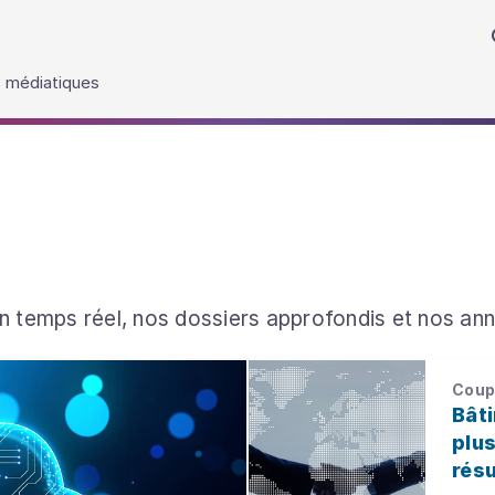
 médiatiques
n temps réel, nos dossiers approfondis et nos an
Coup 
Bât
plus
rés