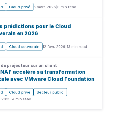
ud
Cloud privé
6 mars 2026
|
8
min read
s prédictions pour le Cloud
verain en 2026
ud
Cloud souverain
12 févr. 2026
|
13
min read
de projecteur sur un client
CNAF accélère sa transformation
itale avec VMware Cloud Foundation
ud
Cloud privé
Secteur public
. 2025
|
4
min read