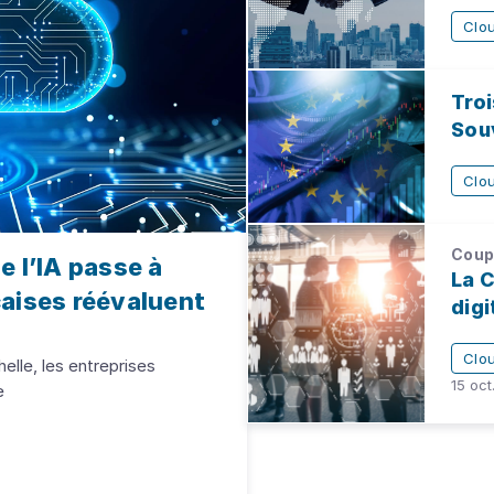
Clo
Troi
Sou
Clo
Coup 
 l’IA passe à
La 
nçaises réévaluent
dig
Clo
elle, les entreprises
15 oct
e