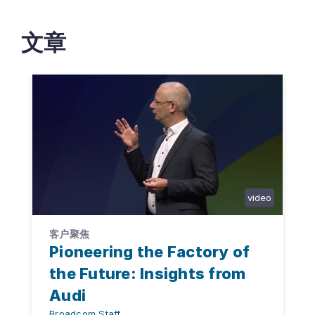
文章
video
客户聚焦
Pioneering the Factory of
the Future: Insights from
Audi
Broadcom Staff