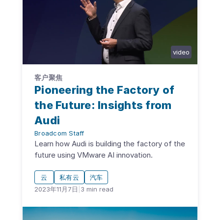
video
客户聚焦
Pioneering the Factory of
the Future: Insights from
Audi
Broadcom Staff
Learn how Audi is building the factory of the
future using VMware AI innovation.
云
私有云
汽车
2023年11月7日
|
3
min read