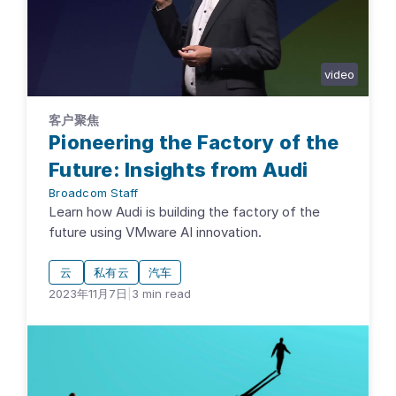
video
客户聚焦
Pioneering the Factory of the
Future: Insights from Audi
Broadcom Staff
Learn how Audi is building the factory of the
future using VMware AI innovation.
云
私有云
汽车
2023年11月7日
|
3
min read