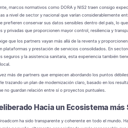
nte, marcos normativos como DORA y NIS2 traen consigo expec
as a nivel de sector y nacional que varían considerablemente e
ue prefieren conservar sus datos sensibles dentro del país, lo q
as y privadas que proporcionen mayor control, resiliencia y transp
xige que los partners vayan más allá de la reventa y proporcione
en plataformas y prestación de servicios consolidados. En secto
los seguros y la asistencia sanitaria, esta experiencia también tie
ocal.
 vez más de partners que empiecen abordando los puntos débile
arle trazando un plan de modernización claro, basado en los resul
e no guardan relación entre sí o proyectos puntuales.
liberado Hacia un Ecosistema más 
 Broadcom ha sido transparente y coherente en todo el mundo. Ha