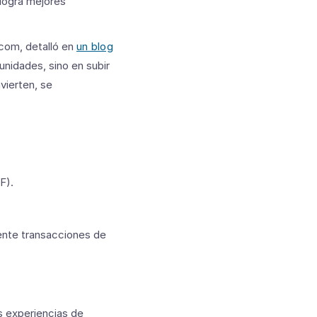
logra mejores
com, detalló en
un blog
unidades, sino en subir
vierten, se
F).
ente transacciones de
s experiencias de