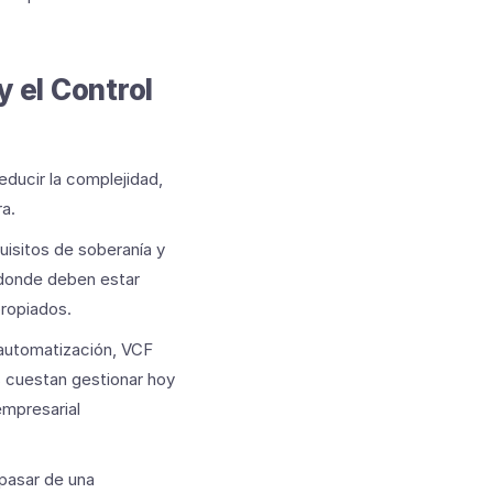
y el Control
ducir la complejidad,
ra.
quisitos de soberanía y
 donde deben estar
propiados.
 automatización, VCF
s cuestan gestionar hoy
empresarial
 pasar de una