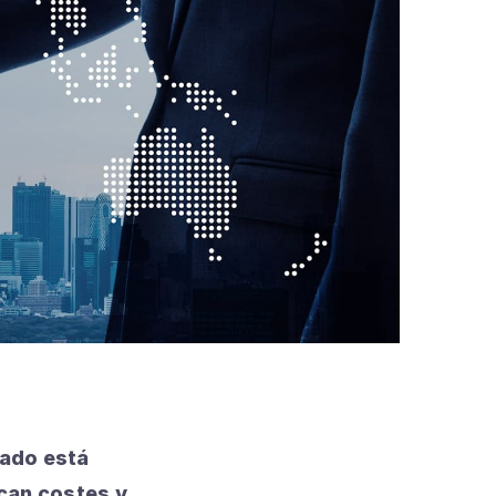
zado está
can costes y