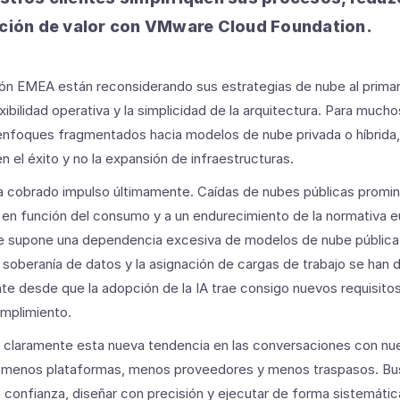
nción de valor con VMware Cloud Foundation.
gión EMEA están reconsiderando sus estrategias de nube al prima
xibilidad operativa y la simplicidad de la arquitectura. Para much
enfoques fragmentados hacia modelos de nube privada o híbrida,
n el éxito y no la expansión de infraestructuras.
a cobrado impulso últimamente. Caídas de nubes públicas promi
en función del consumo y a un endurecimiento de la normativa 
ue supone una dependencia excesiva de modelos de nube pública
 soberanía de datos y la asignación de cargas de trabajo se han 
te desde que la adopción de la IA trae consigo nuevos requisitos
mplimiento.
laramente esta nueva tendencia en las conversaciones con nues
n menos plataformas, menos proveedores y menos traspasos. Bu
confianza, diseñar con precisión y ejecutar de forma sistemática