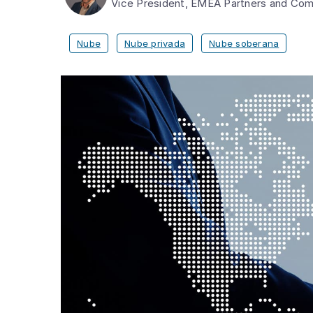
Vice President, EMEA Partners and Com
Nube
Nube privada
Nube soberana