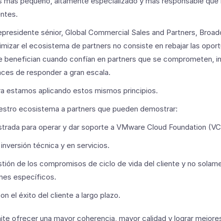
s más pequeño, altamente especializado y más responsable que 
entes.
presidente sénior, Global Commercial Sales and Partners, Broad
timizar el ecosistema de partners no consiste en rebajar las oport
 se benefician cuando confían en partners que se comprometen, in
aces de responder a gran escala.
ra estamos aplicando estos mismos principios.
stro ecosistema a partners que pueden demostrar:
rada para operar y dar soporte a VMware Cloud Foundation (VC
inversión técnica y en servicios.
tión de los compromisos de ciclo de vida del cliente y no solam
nes específicos.
 el éxito del cliente a largo plazo.
te ofrecer una mayor coherencia, mayor calidad y lograr mejore