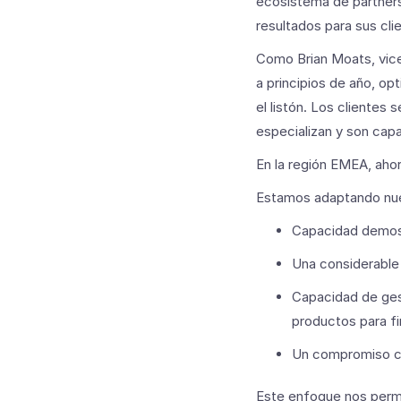
ecosistema de partner
resultados para sus cli
Como Brian Moats, vice
a principios de año, op
el listón. Los clientes
especializan y son cap
En la región EMEA, aho
Estamos adaptando nue
Capacidad demost
Una considerable 
Capacidad de ges
productos para fi
Un compromiso con
Este enfoque nos permi