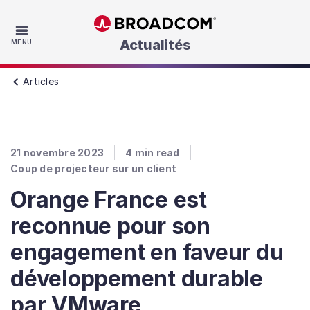
Skip to main content
Actualités
MENU
Articles
21 novembre 2023
4
min read
Coup de projecteur sur un client
Orange France est
reconnue pour son
engagement en faveur du
développement durable
par VMware