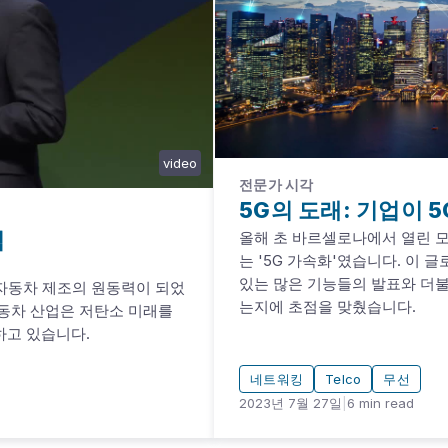
video
전문가 시각
5G의 도래: 기업이 
력
올해 초 바르셀로나에서 열린 모
는 '5G 가속화'였습니다. 이 
있는 많은 기능들의 발표와 더불
 자동차 제조의 원동력이 되었
는지에 초점을 맞췄습니다.
자동차 산업은 저탄소 미래를
하고 있습니다.
네트워킹
Telco
무선
2023년 7월 27일
|
6
min read