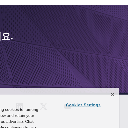
요.
Cookies Settings
ing cookies to, among
view and retain your
us advertise. Click
By continuing to use