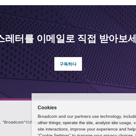
스레터를 이메일로 직접 받아보세
구독하다
Cookies
Broadcom and our partners use technology, includ
보유. "Broadcom"이라는 용어는 Broadcom Inc. 및/또는 그 자회사를 의
other things, operate the site, analyze site usage, 
site interactions, improve your experience and help 
“Cookie Settings” to manage your privacy choices. 