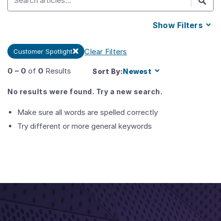
Show
Filters
Clear Filters
Customer Spotlight
0
–
0
of
0
Results
Sort By:
Newest
No results were found. Try a new search.
Make sure all words are spelled correctly
Try different or more general keywords