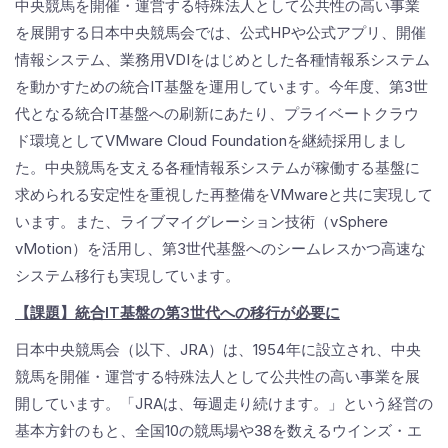
中央競馬を開催・運営する特殊法人として公共性の高い事業
を展開する日本中央競馬会では、公式HPや公式アプリ、開催
情報システム、業務用VDIをはじめとした各種情報系システム
を動かすための統合IT基盤を運用しています。今年度、第3世
代となる統合IT基盤への刷新にあたり、プライベートクラウ
ド環境としてVMware Cloud Foundationを継続採用しまし
た。中央競馬を支える各種情報系システムが稼働する基盤に
求められる安定性を重視した再整備をVMwareと共に実現して
います。また、ライブマイグレーション技術（vSphere
vMotion）を活用し、第3世代基盤へのシームレスかつ高速な
システム移行も実現しています。
【課題】統合IT基盤の第3世代への移行が必要に
日本中央競馬会（以下、JRA）は、1954年に設立され、中央
競馬を開催・運営する特殊法人として公共性の高い事業を展
開しています。「JRAは、毎週走り続けます。」という経営の
基本方針のもと、全国10の競馬場や38を数えるウインズ・エ