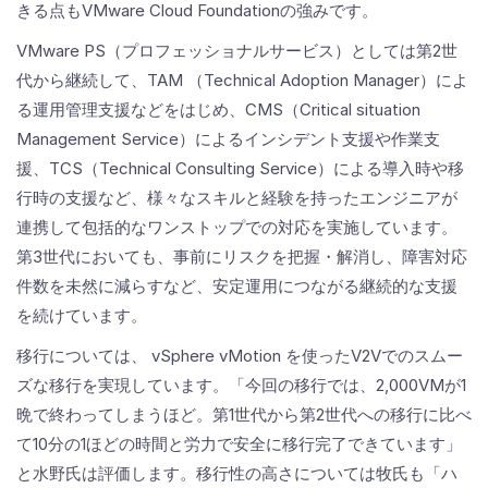
きる点もVMware Cloud Foundationの強みです。
VMware PS（プロフェッショナルサービス）としては第2世
代から継続して、TAM （Technical Adoption Manager）によ
る運用管理支援などをはじめ、CMS（Critical situation
Management Service）によるインシデント支援や作業支
援、TCS（Technical Consulting Service）による導入時や移
行時の支援など、様々なスキルと経験を持ったエンジニアが
連携して包括的なワンストップでの対応を実施しています。
第3世代においても、事前にリスクを把握・解消し、障害対応
件数を未然に減らすなど、安定運用につながる継続的な支援
を続けています。
移行については、 vSphere vMotion を使ったV2Vでのスムー
ズな移行を実現しています。「今回の移行では、2,000VMが1
晩で終わってしまうほど。第1世代から第2世代への移行に比べ
て10分の1ほどの時間と労力で安全に移行完了できています」
と水野氏は評価します。移行性の高さについては牧氏も「ハ