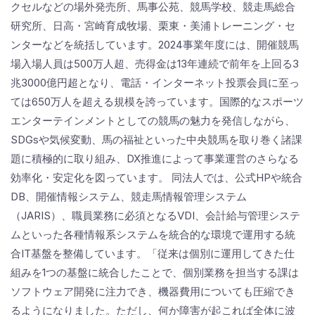
クセルなどの場外発売所、馬事公苑、競馬学校、競走馬総合
研究所、日高・宮崎育成牧場、栗東・美浦トレーニング・セ
ンターなどを統括しています。2024事業年度には、開催競馬
場入場人員は500万人超、売得金は13年連続で前年を上回る3
兆3000億円超となり、電話・インターネット投票会員に至っ
ては650万人を超える規模を誇っています。国際的なスポーツ
エンターテインメントとしての競馬の魅力を発信しながら、
SDGsや気候変動、馬の福祉といった中央競馬を取り巻く諸課
題に積極的に取り組み、DX推進によって事業運営のさらなる
効率化・安定化を図っています。 同法人では、公式HPや統合
DB、開催情報システム、競走馬情報管理システム
（JARIS）、職員業務に必須となるVDI、会計給与管理システ
ムといった各種情報系システムを統合的な環境で運用する統
合IT基盤を整備しています。「従来は個別に運用してきた仕
組みを1つの基盤に統合したことで、個別業務を担当する課は
ソフトウェア開発に注力でき、機器費用についても圧縮でき
るようになりました。ただし、何か障害が起これば全体に波