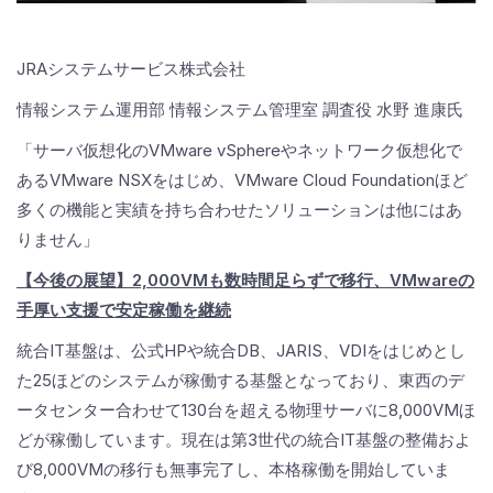
JRAシステムサービス株式会社
情報システム運用部 情報システム管理室 調査役 水野 進康氏
「サーバ仮想化のVMware vSphereやネットワーク仮想化で
あるVMware NSXをはじめ、VMware Cloud Foundationほど
多くの機能と実績を持ち合わせたソリューションは他にはあ
りません」
【今後の展望】2,000VMも数時間足らずで移行、VMwareの
手厚い支援で安定稼働を継続
統合IT基盤は、公式HPや統合DB、JARIS、VDIをはじめとし
た25ほどのシステムが稼働する基盤となっており、東西のデ
ータセンター合わせて130台を超える物理サーバに8,000VMほ
どが稼働しています。現在は第3世代の統合IT基盤の整備およ
び8,000VMの移行も無事完了し、本格稼働を開始していま