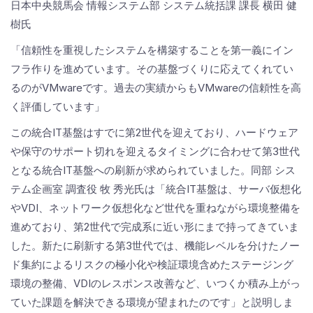
日本中央競馬会 情報システム部 システム統括課 課長 横田 健
樹氏
「信頼性を重視したシステムを構築することを第一義にイン
フラ作りを進めています。その基盤づくりに応えてくれてい
るのがVMwareです。過去の実績からもVMwareの信頼性を高
く評価しています」
この統合IT基盤はすでに第2世代を迎えており、ハードウェア
や保守のサポート切れを迎えるタイミングに合わせて第3世代
となる統合IT基盤への刷新が求められていました。同部 シス
テム企画室 調査役 牧 秀光氏は「統合IT基盤は、サーバ仮想化
やVDI、ネットワーク仮想化など世代を重ねながら環境整備を
進めており、第2世代で完成系に近い形にまで持ってきていま
した。新たに刷新する第3世代では、機能レベルを分けたノー
ド集約によるリスクの極小化や検証環境含めたステージング
環境の整備、VDIのレスポンス改善など、いつくか積み上がっ
ていた課題を解決できる環境が望まれたのです」と説明しま