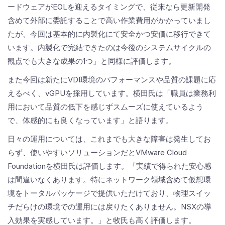
ードウェアがEOLを迎えるタイミングで、従来なら更新開発
含めて外部に委託することで高い作業費用がかかっていまし
たが、今回は基本的に内製化にて安全かつ安価に移行できて
います。内製化で完結できたのは今後のシステムサイクルの
観点でも大きな成果の1つ」と同様に評価します。
また今回は新たにVDI環境のパフォーマンスや品質の課題に応
えるべく、vGPUを採用しています。横田氏は「職員は業務利
用において品質の低下を感じずスムーズに使えているよう
で、体感的にも良くなっています」と語ります。
日々の運用については、これまでも大きな障害は発生してお
らず、使いやすいソリューションだとVMware Cloud
Foundationを横田氏は評価します。「実績で得られた安心感
は間違いなくあります。特にネットワーク領域含めて仮想環
境をトータルパッケージで提供いただけており、物理スイッ
チだらけの環境での運用には戻りたくありません。NSXの導
入効果を実感しています。」と牧氏も高く評価します。