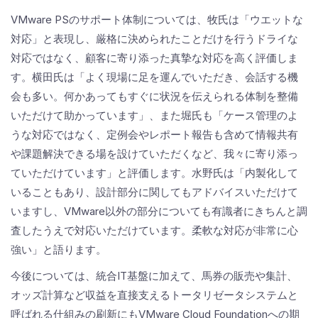
VMware PSのサポート体制については、牧氏は「ウエットな
対応」と表現し、厳格に決められたことだけを行うドライな
対応ではなく、顧客に寄り添った真摯な対応を高く評価しま
す。横田氏は「よく現場に足を運んでいただき、会話する機
会も多い。何かあってもすぐに状況を伝えられる体制を整備
いただけて助かっています」、また堀氏も「ケース管理のよ
うな対応ではなく、定例会やレポート報告も含めて情報共有
や課題解決できる場を設けていただくなど、我々に寄り添っ
ていただけています」と評価します。水野氏は「内製化して
いることもあり、設計部分に関してもアドバイスいただけて
いますし、VMware以外の部分についても有識者にきちんと調
査したうえで対応いただけています。柔軟な対応が非常に心
強い」と語ります。
今後については、統合IT基盤に加えて、馬券の販売や集計、
オッズ計算など収益を直接支えるトータリゼータシステムと
呼ばれる仕組みの刷新にもVMware Cloud Foundationへの期