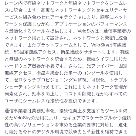
レーン内で有線ネットワークと無線ネットワークをシームレ
スに統合します。高度なネットワーキングとセキュリティサ
ービスを組み合わせたアーキテクチャにより、顧客にネット
ワークを保護しながら、アプリケーションのパフォーマンス
を最適化するツールを提供します。VeloSkyは、通信事業者の
ネットワーク用として設計され、ネットワークと緊密に統合
できます。またプラットフォームとして、VeloSkyは有線接
続、5G固定無線アクセス、衛星接続をサポートします。有線
と無線のネットワークを統合するため、接続タイプに応じた
ハードウェア機器が不要です。さらに、光ファイバー、固定
無線アクセス、衛星を統合した単一のコンソールを使用し
て、ゼロタッチプロビジョニングや監視、可視化、トラブル
シューティングを行えます。これによりネットワーク管理が
簡素化され、効率を向上し、コストを削減しながらすべての
ユーザにシームレスな接続性を提供できます。
通信事業者は業務効率化、接続性向上を支援するツールを備
えたVeloSkyの活用により、セキュアでスケーラブルかつ信頼
性の高いソリューションを求める企業の要求に対応し、進化
し続ける今日のデジタル環境で競争力と革新性を維持できま