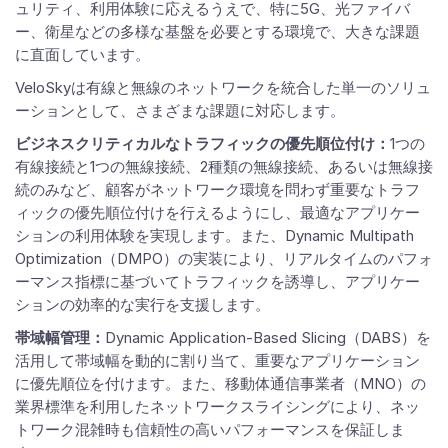
ュリティ、利用体験に応えるうえで、特に5G、光ファイバ
ー、衛星などの多様な基盤を必要とする環境で、大きな課題
に直面しています。
VeloSkyは有線と無線のネットワークを統合した単一のソリュ
ーションとして、さまざまな課題に対応します。
ビジネスクリティカルなトラフィックの優先順位付け：
1つの
有線接続と1つの無線接続、2種類の無線接続、あるいは無線接
続のみなど、顧客がネットワーク環境を問わず重要なトラフ
ィックの優先順位付けを行えるようにし、最適なアプリケー
ションの利用体験を実現します。また、Dynamic Multipath
Optimization（DMPO）の実装により、リアルタイムのパフォ
ーマンス指標に基づいてトラフィックを誘導し、アプリケー
ションの効率的な実行を支援します。
帯域幅管理：
Dynamic Application-Based Slicing（DABS）を
活用して帯域幅を動的に割り当て、重要なアプリケーション
に優先順位を付けます。また、移動体通信事業者（MNO）の
業界標準を利用したネットワークスライシングにより、ネッ
トワーク混雑時も信頼性の高いパフォーマンスを保証しま