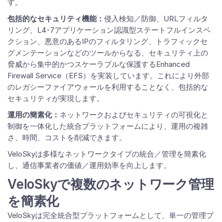
す。
包括的なセキュリティ機能：
侵入検知／防御、URLフィルタ
リング、L4-7アプリケーション認識型ステートフルインスペ
クション、悪意のあるIPのフィルタリング、トラフィックセ
グメンテーションなどのツールからなる、セキュリティ上の
脅威から集中的かつスケーラブルな保護するEnhanced
Firewall Service（EFS）を実装しています。これにより外部
のレガシーファイアウォールを利用することなく、包括的な
セキュリティが実現します。
運用の簡素化：
ネットワークおよびセキュリティの可視化と
制御を一体化した統合プラットフォームにより、運用の複雑
さ、時間、コストを削減できます。
VeloSkyは多様なネットワークタイプの統合／管理を簡素化
し、通信事業者の価値／運用効率を向上します。
VeloSkyで複数のネットワーク管理
を簡素化
VeloSkyは完全統合型プラットフォームとして、単一の管理プ