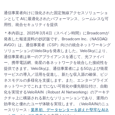
通信事業者向けに強化された固定無線アクセスソリューショ
ンとして AIに最適化されたパフォーマンス、シームレスな可
用性、統合セキュリティを提供
＊本内容は、2025年3月4日（スペイン時間）にBroadcomが
発表した報道資料の抄訳版です。Broadcom Inc.（NASDAQ:
AVGO）は、通信事業者（CSP）向けの統合ネットワーキング
ソリューションのVeloSkyを発表しました。VeloSkyにより、
通信事業者は単一のアプライアンスを通じて、光ファイバ
ー、携帯電話網、衛星の各ネットワークを統合した接続性を
提供できます。VeloSkyは、通信事業者による5Gおよび衛星
サービスの導入／活用を促進し、新たな収入源の確保、ビジ
ネスモデルの多様化を支援します。また、エンタープライズ
ネットワークでこれまでにない可視化や優先順位付け、自動
化を実現するVeloRAIN（Robust AI Networking）のアーキテ
クチャ上に構築される新たなソリューションであり、運用の
効率化と優れたユーザ体験を実現します。（VeloRAINのニュ
ースリリース：
業界初、データセンターを超えた堅牢なAIネ