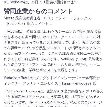
す。VeloSkyは、本日より提供が開始されます。
賛同企業からのコメント
MetTel最高技術責任者（CTO）エディー・フォックス
（Eddie Fox）氏のコメント：
「MetTelは、多様な環境にわたるシームレスで高性能な接続
性を求める企業の間で、ネットワークコンバージェンスに対
する需要が高まっていることを認識しています。多くの企業
でAI駆動のアプリや分散型ワークロードが活用されるように
なり、光ファイバー、5G、衛星への統合的な接続ニーズがこ
れまでにないほど高まっています。VeloSkyは、AIに最適化さ
れた統合プラットフォームであり、より高い信頼性、セキュ
リティの強化、業務効率の向上を実現します」
Vodafone Businessプロダクト／インターナショナル部門デ
ィレクター ファナン・エンリケス（Fanan Henriques）氏
「Vodafone Businessは、企業がAIを含む高度なアプリを導入
できる固定無線アクセスにこそ変革を起こす可能性があると
考えています。BroadcomのVeloSkyは、私たちのコンバージ