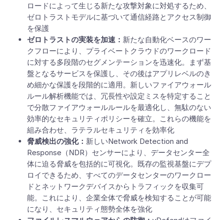
ロードによって生じる新たな攻撃対象に対処するため、
ゼロトラストモデルに基づいて通信経路とアクセス制御
を保護
ゼロトラストの実装を加速：
新たな自動化ベースのワー
クフローにより、プライベートクラウドのワークロード
に対する多段階のセグメンテーションを迅速化。まず基
盤となるサービスを保護し、その後はアプリレベルのき
め細かな保護を段階的に適用。新しいファイアウォール
ルール解析機能では、冗長性や設定ミスを特定すること
で分散ファイアウォールルールを最適化し、無駄のない
効率的なセキュリティポリシーを確立。これらの機能を
組み合わせ、ラテラルセキュリティを効率化
脅威検出の強化：
新しいNetwork Detection and
Response（NDR）センサーにより、データセンター全
体に迫る脅威を包括的に可視化。既存の監視基盤にデプ
ロイできるため、すべてのデータセンターのワークロー
ドとネットワークデバイスからトラフィックを収集可
能。これにより、企業全体で脅威を検知することが可能
になり、セキュリティ態勢全体を強化