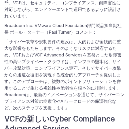
2
*
。VCFは、セキュリティ、コンプライアンス、耐障害性に
対応しながら、エンドツーエンドで運用できるように設計さ
れています。
Broadcom Inc. VMware Cloud Foundation部門製品担当副社
長 ポール・ターナー（Paul Turner）コメント：
「サイバー攻撃や規制要件の違反は、人的および金銭的に重
大な影響をもたらします。そのようなリスクに対応するた
め、VCFおよびVCF Advanced Servicesを基盤とした耐障害
性の高いプライベートクラウドは、インフラの堅牢化、サイ
バー攻撃対策、コンプライアンス遵守、そしてサイバー攻撃
からの迅速な復旧を実現する統合的なアプローチを提供しま
す。このアプローチは、複数のポイントソリューションを併
用することで生じる複雑性や脆弱性を根本的に排除します。
Broadcomは、最新のイノベーションを通じて、サイバーコン
プライアンス対策の簡素化やAIワークロードの保護強化な
ど、次のステップを支援します」
VCFの新しいCyber Compliance
Advanced Service