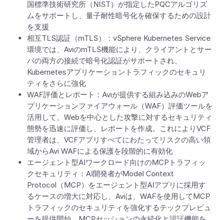
国標準技術研究所（NIST）が指定したPQCアルゴリズ
ムをサポートし、量子耐性暗号化を確保するための設計
を支援
相互TLS認証（mTLS）：vSphere Kubernetes Service
環境では、AviのmTLS機能により、クライアントとサー
バの両方の接続で暗号化認証がサポートされ、
Kubernetesアプリケーショントラフィックのセキュリ
ティをさらに強化
WAF評価とレポート：Aviが提供する組み込みのWebア
プリケーションファイアウォール（WAF）評価ツールを
活用して、Webを中心とした攻撃に対するセキュリティ
態勢を迅速に評価し、レポートを作成。これによりVCF
管理者は、VCFアプリすべてにわたってリスクの高い領
域からAvi WAFによる保護を段階的に有効化
エージェント型AIワークロード向けのMCPトラフィッ
クセキュリティ：AI開発者がModel Context
Protocol（MCP）をエージェント型AIアプリに採用す
るケースの増大に対応し、Aviは、WAFを使用してMCP
トラフィックのセキュリティを強化するテックプレビュ
ーを提供開始。MCPセッションの永続化と認証機能を