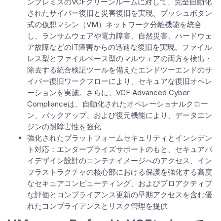
ンプレミスのVCFクリーンルームに対して、完全自動化
されたサイバー復旧と災害復旧を実現。プッシュボタン
式の仮想マシン（VM）ネットワーク分離機能を統合
し、ランサムウェアや電力障害、自然災害、ハードウェ
ア故障などのIT障害からの迅速な復旧を実現。ファイル
レス型とファイルベース型のマルウェアの両方を検出・
除去する統合検証ツールを備えたエンドツーエンドのサ
イバー復旧ワークフローにより、セキュアな復旧オペレ
ーションを実施。さらに、VCF Advanced Cyber
Complianceは、自動化されたオペレーショナルクロー
ン、バックアップ、および復元機能により、データエン
ジンの耐障害性を強化
強化されたプラットフォームセキュリティとインシデン
ト対応：エンタープライズサポートのもと、セキュアバ
イデザイン設計のコンテナイメージへのアクセス、イン
フラストラクチャの核心部における保護を強化する高度
なセキュアコンピューティング、およびプロアクティブ
な評価とコンプライアンス更新の早期アクセスを含む優
れたコンプライアンスとリスク管理を提供