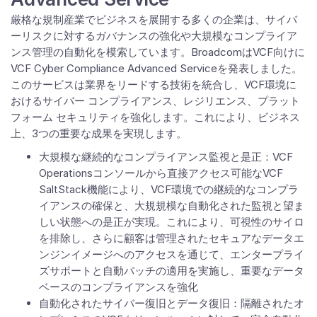
厳格な規制産業でビジネスを展開する多くの企業は、サイバ
ーリスクに対するガバナンスの強化や大規模なコンプライア
ンス管理の自動化を模索しています。BroadcomはVCF向けに
VCF Cyber Compliance Advanced Serviceを発表しました。
このサービスは業界をリードする技術を統合し、VCF環境に
おけるサイバー コンプライアンス、レジリエンス、プラット
フォーム セキュリティを強化します。これにより、ビジネス
上、3つの重要な成果を実現します。
大規模な継続的なコンプライアンス監視と是正：VCF
Operationsコンソールから直接アクセス可能なVCF
SaltStack機能により、VCF環境での継続的なコンプラ
イアンスの確保と、大規規模な自動化された監視と望ま
しい状態への是正が実現。これにより、可視性のサイロ
を排除し、さらに顧客は管理されたセキュアなデータエ
ンジンイメージへのアクセスを通じて、エンタープライ
ズサポートと自動パッチの適用を実施し、重要なデータ
ベースのコンプライアンスを強化
自動化されたサイバー復旧とデータ復旧：隔離されたオ