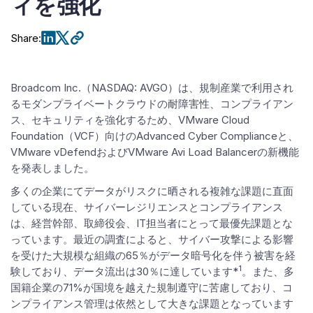
ィを強化
Share
:
Broadcom Inc.（NASDAQ: AVGO）は、規制産業で利用され
るモダンプライベートクラウドの耐障害性、コンプライアン
ス、セキュリティを強化するため、VMware Cloud
Foundation（VCF）向けのAdvanced Cyber Complianceと、
VMware vDefendおよびVMware Avi Load Balancerの新機能
を発表しました。
多くの企業にてデータがリスクに晒される複雑な課題に直面
している現在、サイバーレジリエンスとコンプライアンス
は、経営幹部、取締役会、IT担当者にとって最優先課題とな
っています。最近の調査によると、サイバー攻撃による影響
を受けた大規模な組織の65％がデータ暗号化を伴う被害を経
1
験しており、データ流出は30％に達しています*
。また、多
国籍企業の71%が国境を越えた規制遵守に苦慮しており、コ
ンプライアンス管理は依然として大きな課題となっています