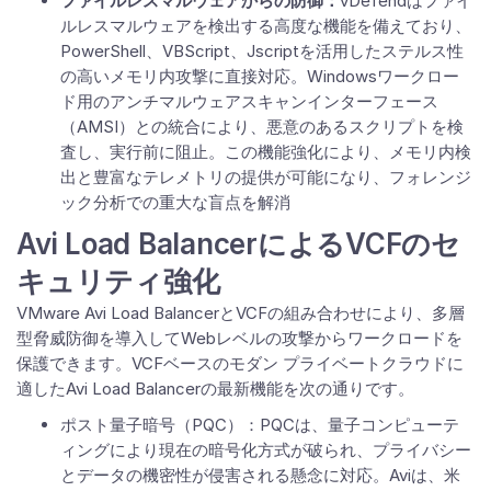
ファイルレスマルウェアからの防御：
vDefendはファイ
ルレスマルウェアを検出する高度な機能を備えており、
PowerShell、VBScript、Jscriptを活用したステルス性
の高いメモリ内攻撃に直接対応。Windowsワークロー
ド用のアンチマルウェアスキャンインターフェース
（AMSI）との統合により、悪意のあるスクリプトを検
査し、実行前に阻止。この機能強化により、メモリ内検
出と豊富なテレメトリの提供が可能になり、フォレンジ
ック分析での重大な盲点を解消
Avi Load BalancerによるVCFのセ
キュリティ強化
VMware Avi Load BalancerとVCFの組み合わせにより、多層
型脅威防御を導入してWebレベルの攻撃からワークロードを
保護できます。VCFベースのモダン プライベートクラウドに
適したAvi Load Balancerの最新機能を次の通りです。
ポスト量子暗号（PQC）：PQCは、量子コンピューテ
ィングにより現在の暗号化方式が破られ、プライバシー
とデータの機密性が侵害される懸念に対応。Aviは、米