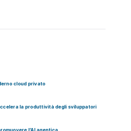
derno cloud privato
celera la produttività degli sviluppatori
promuovere l’AI agentica