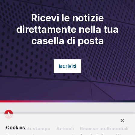
Ricevi le notizie
direttamente nella tua
casella di posta
Iscriviti
Cookies
Comunicati stampa
Articoli
Risorse multimediali